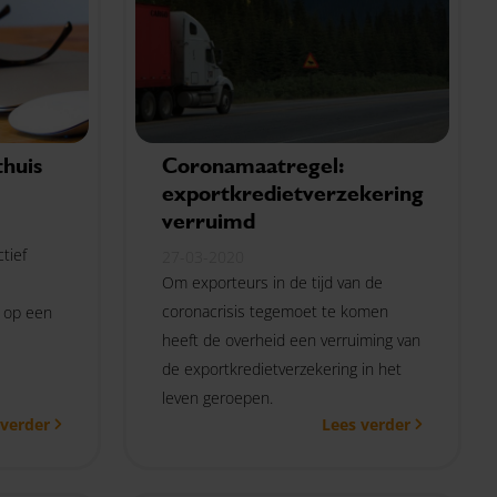
thuis
Coronamaatregel:
exportkredietverzekering
verruimd
tief
27-03-2020
Om exporteurs in de tijd van de
coronacrisis tegemoet te komen
r op een
heeft de overheid een verruiming van
de exportkredietverzekering in het
leven geroepen.
 verder
Lees verder