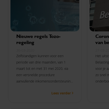
Nieuwe regels Tozo-
Coron
regeling
van be
30-03-2020
27-03-2
Zelfstandigen kunnen voor een
Het uitst
periode van drie maanden, van 1
Belastin
maart tot en met 31 mei 2020, via
voor je 
een versnelde procedure
zo snel m
aanvullende inkomensondersteuning
onderbou
krijgen voor de kosten van
veilig m
Lees verder
levensonderhoud en/of
melden v
bedrijfskapitaal. Dit geldt alleen voor
kunt ook
zelfstandigen, onder wie ook de dga,
aanslage