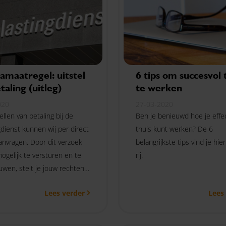
amaatregel: uitstel
6 tips om succesvol 
taling (uitleg)
te werken
020
27-03-2020
ellen van betaling bij de
Ben je benieuwd hoe je effec
gdienst kunnen wij per direct
thuis kunt werken? De 6
aanvragen. Door dit verzoek
belangrijkste tips vind je hie
ogelijk te versturen en te
rij.
wen, stelt je jouw rechten
et betrekking tot boetes en
Lees verder
Lees
an betalingsonmacht. Je
 jouw toekomstige
n toevoegen aan jouw