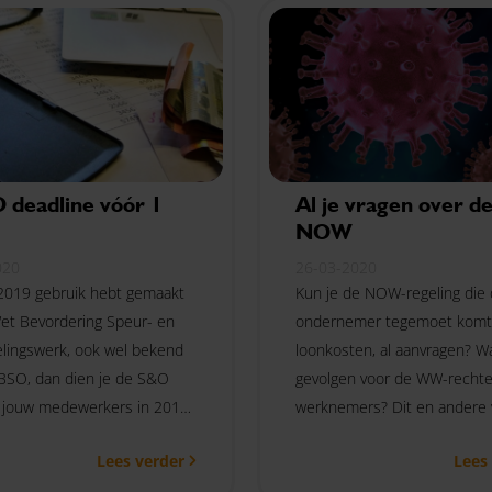
erzoek.
deadline vóór 1
Al je vragen over d
NOW
020
26-03-2020
n 2019 gebruik hebt gemaakt
Kun je de NOW-regeling die
et Bevordering Speur- en
ondernemer tegemoet komt 
lingswerk, ook wel bekend
loonkosten, al aanvragen? Wa
BSO, dan dien je de S&O
gevolgen voor de WW-rechte
 jouw medewerkers in 2019
werknemers? Dit en andere 
ril 2020 doorgeven via rvo.nl.
worden hier behandeld.
Lees verder
Lees