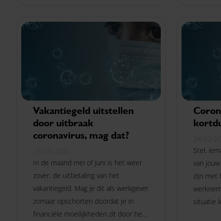
ook voor jouw onderneming lonen?
Vakantiegeld uitstellen
Coron
door uitbraak
kortd
coronavirus, mag dat?
24-03-2
Stel, ie
25-03-2020
In de maand mei of juni is het weer
van jouw
zover, de uitbetaling van het
zijn met 
vakantiegeld. Mag je dit als werkgever
werkneme
zomaar opschorten doordat je in
situatie
financiële moeilijkheden zit door het
maken op