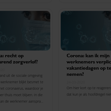
a: recht op
Corona: kan ik mijn
urend zorgverlof?
werknemers verpli
vakantiedagen op t
020
nemen?
mand uit de sociale omgeving
 werknemer blijkt besmet te
24-03-2020
Om hier kort op te reageren:
het coronavirus, waardoor je
dat kun je als hoofdregel niet
r thuis moet blijven. In die
 kan de werknemer aanspraak
 kortdurend zorgverlof.