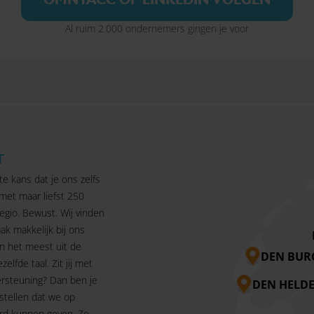
Al ruim 2.000 ondernemers gingen je voor
T
te kans dat je ons zelfs
 met maar liefst 250
egio. Bewust. Wij vinden
ak makkelijk bij ons
n het meest uit de
DEN BUR
ezelfde taal. Zit jij met
rsteuning? Dan ben je
DEN HELD
 stellen dat we op
rd kunnen geven. Zo