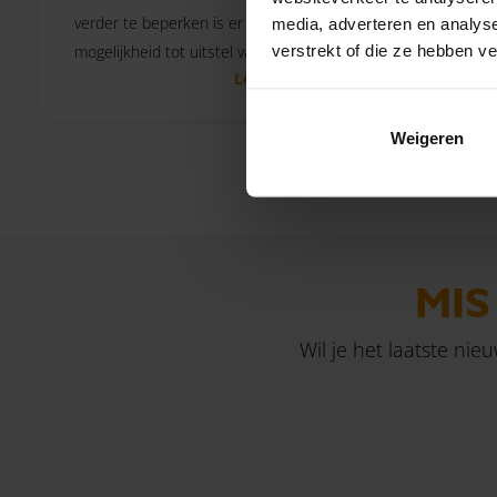
verder te beperken is er de
pensioen
media, adverteren en analys
verstrekt of die ze hebben v
mogelijkheid tot uitstel van
watersch
Lees verder
belastingbetaling.
Weigeren
MIS
Wil je het laatste nie