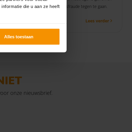
e voor
om uitkeringsfraude tegen te gaan.
nformatie die u aan ze heeft
30%
 verder
Lees verder
Alles toestaan
NIET
 voor onze nieuwsbrief.