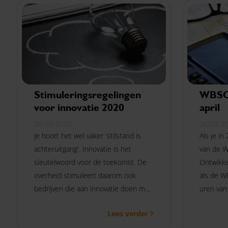
die geen of maar heel weinig
eerste v
inkomen hebben door de
coronacrisis.
Stimuleringsregelingen
WBSO 
voor innovatie 2020
april
26-03-2020
26-03-2
Je hoort het wel vaker 'stilstand is
Als je i
achteruitgang'. Innovatie is het
van de W
sleutelwoord voor de toekomst. De
Ontwikke
overheid stimuleert daarom ook
als de W
bedrijven die aan innovatie doen met
uren van
allerlei stimulerings- en
vóór 1 ap
Lees verder
financieringsregelingen. Kan innovatie