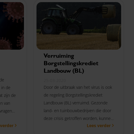
e
Verruiming
Borgstellingskrediet
Landbouw (BL)
 de
25-03-2020
Door de uitbraak van het virus is ook
in de
de regeling Borgstellingskrediet
t zijn de
Landbouw (BL) verruimd. Gezonde
n van
land- en tuinbouwbedrijven die door
vragen
deze crisis getroffen worden, kunnen
 verder
Lees verder
hierdoor gefinancierd blijven.