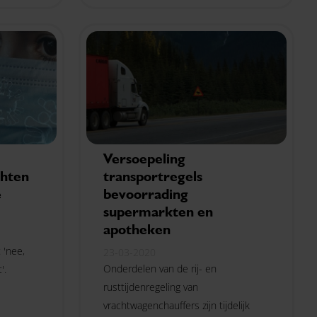
Versoepeling
chten
transportregels
e
bevoorrading
supermarkten en
apotheken
 'nee,
23-03-2020
Onderdelen van de rij- en
'.
rusttijdenregeling van
vrachtwagenchauffers zijn tijdelijk