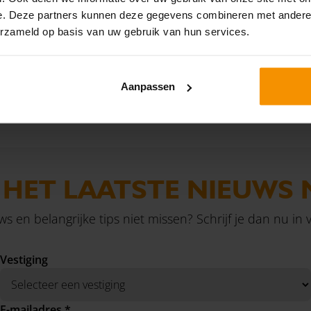
uitvoerders en
herziening van de WW-premi
e. Deze partners kunnen deze gegevens combineren met andere i
erzameld op basis van uw gebruik van hun services.
appen zich in.
werknemers die meer dan 
Lees verder
Lees
hebben overgewerkt.
Aanpassen
‹
›
1
2
...
178
179
180
181
182
183
184
...
190
191
 HET LAATSTE NIEUWS 
uws en belangrijke tips niet missen? Schrijf je dan nu in
Vestiging
E-mailadres *