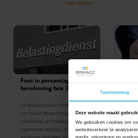
Lees verder
GLB-subs
Fout in percentages
Voord
berekening box 3
2020
Toestemming
12-03-2020
12-03-2
De Belastingdienst meldt dat door
Als werk
Deze website maakt gebruik
een fout in de percentages voor de
groepen
berekening van belasting in box 3, al
voorwaar
We gebruiken cookies om cont
ingeleverde aangiftes 2019 en
tegemoet
websiteverkeer te analyseren
voorlopige aanslagen 2020 onjuist
zijn vers
media, adverteren en analys