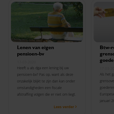
Lenen van eigen
Btw-r
pensioen-bv
grens
goede
17-03-2020
Heeft u als dga een lening bij uw
17-03-2
Als het 
pensioen-bv? Pas op, want als deze
grensove
onzakelijk blijkt te zijn dan kan onder
goederen
omstandigheden een fiscale
Europese
afstraffing volgen die er niet om liegt.
januari 
Lees verder
btw.