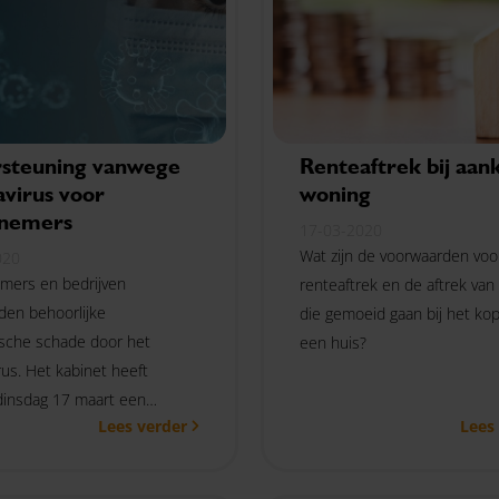
steuning vanwege
Renteaftrek bij aan
avirus voor
woning
nemers
17-03-2020
Wat zijn de voorwaarden voo
020
mers en bedrijven
renteaftrek en de aftrek van
den behoorlijke
die gemoeid gaan bij het ko
sche schade door het
een huis?
rus. Het kabinet heeft
insdag 17 maart een
Lees verder
Lees
pakket aan ondersteunende
len bekend gemaakt. Bent u
 hoogte?