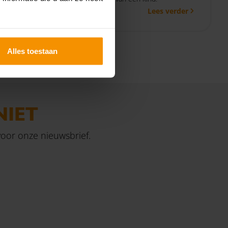
 verder
Lees verder
delijke
et
tbreiding
Alles toestaan
NIET
 voor onze nieuwsbrief.