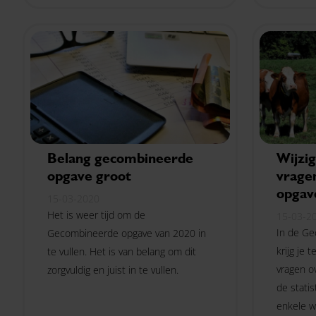
Belang gecombineerde
Wijzig
opgave groot
vrage
opgav
15-03-2020
Het is weer tijd om de
15-03-2
In de G
Gecombineerde opgave van 2020 in
krijg je 
te vullen. Het is van belang om dit
vragen o
zorgvuldig en juist in te vullen.
de statis
enkele w