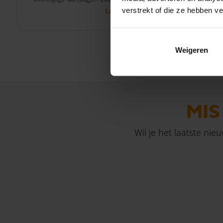
Lees verder
verstrekt of die ze hebben v
zijn.
loonkost
inkomens
Weigeren
MIS
Wil je het laatste nie