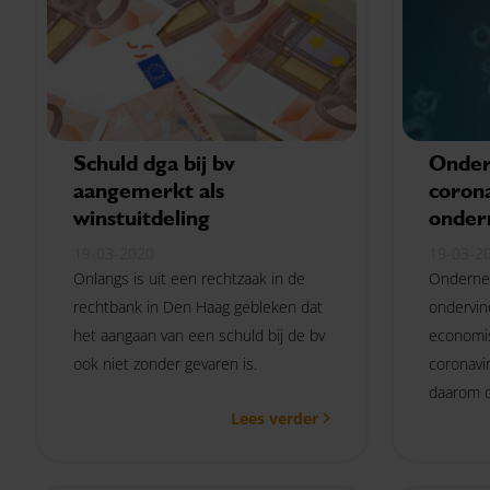
Schuld dga bij bv
Onder
aangemerkt als
coron
winstuitdeling
onder
19-03-2020
19-03-2
Onlangs is uit een rechtzaak in de
Onderne
rechtbank in Den Haag gebleken dat
ondervin
het aangaan van een schuld bij de bv
economi
ook niet zonder gevaren is.
coronavi
daarom d
Lees verder
tweede 
maatrege
al op de