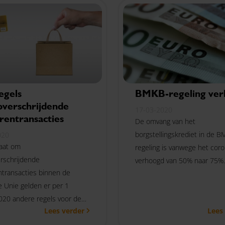
egels
BMKB-regeling ver
overschrijdende
17-03-2020
rentransacties
De omvang van het
borgstellingskrediet in de 
020
gaat om
regeling is vanwege het coro
rschrijdende
verhoogd van 50% naar 75%
transacties binnen de
 Unie gelden er per 1
2020 andere regels voor de
Lees verder
Lees