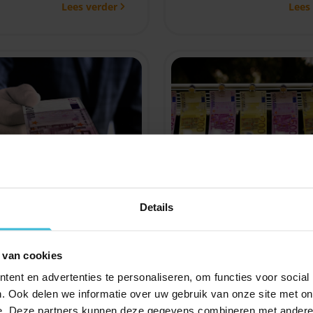
Lees verder
Lees
idies.
uitwerking een langdurige k
worden. Bepaalde maatregele
waarschijnlijk ook voor jou v
ook als je geen plannen he
bedrijf te veranderen.
elen loonkosten
Extra coronamaatre
uitstel van belasting
Details
020
12-03-2020
gever heb je voor bepaalde
Het kabinet helpt ondernem
 van cookies
 werknemers onder
kampen met financiële pro
den recht op een
door het coronavirus. Daart
ent en advertenties te personaliseren, om functies voor social
koming in de loonkosten. Er
het enkele maatregelen, wa
. Ook delen we informatie over uw gebruik van onze site met on
chillende vormen: de
het onder voorwaarden uitst
e. Deze partners kunnen deze gegevens combineren met andere i