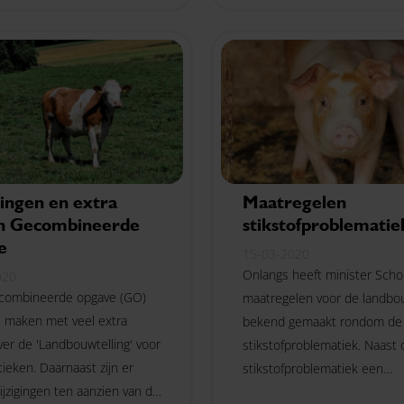
ingen en extra
Maatregelen
n Gecombineerde
stikstofproblematie
e
15-03-2020
Onlangs heeft minister Sch
020
ecombineerde opgave (GO)
maatregelen voor de landb
te maken met veel extra
bekend gemaakt rondom de
ver de 'Landbouwtelling' voor
stikstofproblematiek. Naast 
tieken. Daarnaast zijn er
stikstofproblematiek een
ijzigingen ten aanzien van de
ingewikkelde materie is, zal 