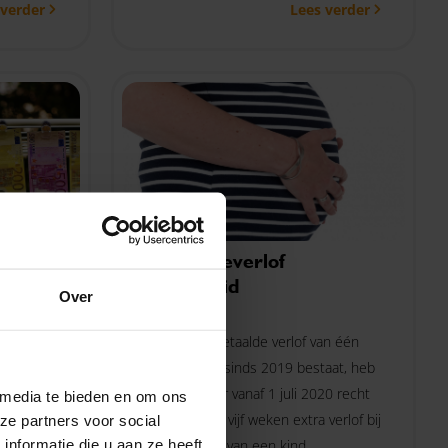
 verder
Lees verder
westie
zaken van belang.
n zijn
an belang,
bt om uw
gelen:
Geboorteverlof
uitgebreid
Over
11-03-2020
ers die
Boven het betaalde verlof van één
blemen
week, dat al sinds 2019 bestaat, heb
oe neemt
je als partner vanaf 1 juli 2020 recht
 media te bieden en om ons
aronder
op maximaal vijf weken extra verlof bij
ze partners voor social
ellen van
de geboorte van een kind.
nformatie die u aan ze heeft